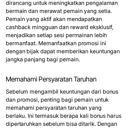
dirancang untuk meningkatkan pengalaman
bermain dan merawat pemain yang setia.
Pemain yang aktif akan mendapatkan
cashback mingguan dan reward eksklusif,
menjadikan setiap sesi permainan lebih
bermanfaat. Memanfaatkan promosi ini
dengan bijak dapat memberikan keuntungan
jangka panjang bagi pemain.
Memahami Persyaratan Taruhan
Sebelum mengambil keuntungan dari bonus
dan promosi, penting bagi pemain untuk
memahami persyaratan taruhan yang
berlaku. Ini termasuk berapa kali bonus harus
dipertaruhkan sebelum bisa ditarik. Dengan