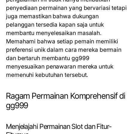
penyediaan permainan yang bervariasi tetapi
juga memastikan bahwa dukungan
pelanggan tersedia kapan saja untuk
membantu menyelesaikan masalah.
Memahami bahwa setiap pemain memiliki
preferensi unik dalam cara mereka bermain
dan bertaruh membantu gg999
menyesuaikan penawaran mereka untuk
memenuhi kebutuhan tersebut.
Ragam Permainan Komprehensif di
gg999
Menjelajahi Permainan Slot dan Fitur-