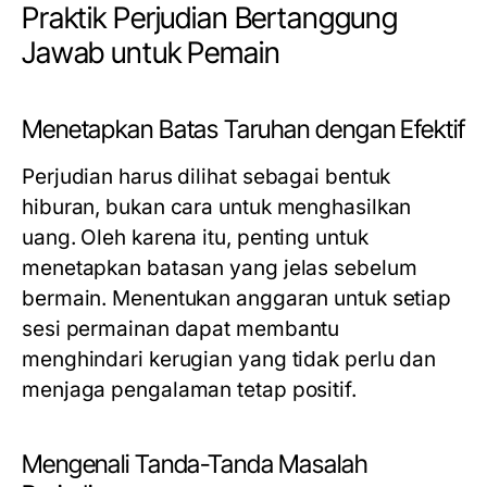
Praktik Perjudian Bertanggung
Jawab untuk Pemain
Menetapkan Batas Taruhan dengan Efektif
Perjudian harus dilihat sebagai bentuk
hiburan, bukan cara untuk menghasilkan
uang. Oleh karena itu, penting untuk
menetapkan batasan yang jelas sebelum
bermain. Menentukan anggaran untuk setiap
sesi permainan dapat membantu
menghindari kerugian yang tidak perlu dan
menjaga pengalaman tetap positif.
Mengenali Tanda-Tanda Masalah