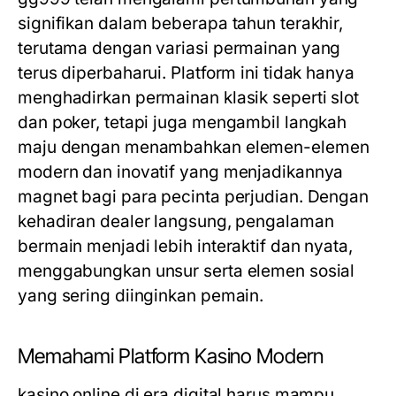
signifikan dalam beberapa tahun terakhir,
terutama dengan variasi permainan yang
terus diperbaharui. Platform ini tidak hanya
menghadirkan permainan klasik seperti slot
dan poker, tetapi juga mengambil langkah
maju dengan menambahkan elemen-elemen
modern dan inovatif yang menjadikannya
magnet bagi para pecinta perjudian. Dengan
kehadiran dealer langsung, pengalaman
bermain menjadi lebih interaktif dan nyata,
menggabungkan unsur serta elemen sosial
yang sering diinginkan pemain.
Memahami Platform Kasino Modern
kasino online di era digital harus mampu