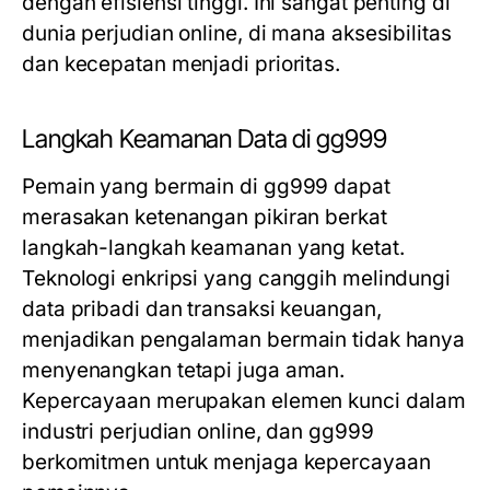
dengan efisiensi tinggi. Ini sangat penting di
dunia perjudian online, di mana aksesibilitas
dan kecepatan menjadi prioritas.
Langkah Keamanan Data di gg999
Pemain yang bermain di gg999 dapat
merasakan ketenangan pikiran berkat
langkah-langkah keamanan yang ketat.
Teknologi enkripsi yang canggih melindungi
data pribadi dan transaksi keuangan,
menjadikan pengalaman bermain tidak hanya
menyenangkan tetapi juga aman.
Kepercayaan merupakan elemen kunci dalam
industri perjudian online, dan gg999
berkomitmen untuk menjaga kepercayaan