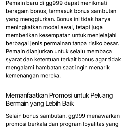
Pemain baru di gg999 dapat menikmati
beragam bonus, termasuk bonus sambutan
yang menggiurkan. Bonus ini tidak hanya
meningkatkan modal awal, tetapi juga
memberikan kesempatan untuk menjelajahi
berbagai jenis permainan tanpa risiko besar.
Pemain dianjurkan untuk selalu membaca
syarat dan ketentuan terkait bonus agar tidak
mengalami hambatan saat ingin menarik
kemenangan mereka.
Memanfaatkan Promosi untuk Peluang
Bermain yang Lebih Baik
Selain bonus sambutan, gg999 menawarkan
promosi berkala dan program loyalitas yang